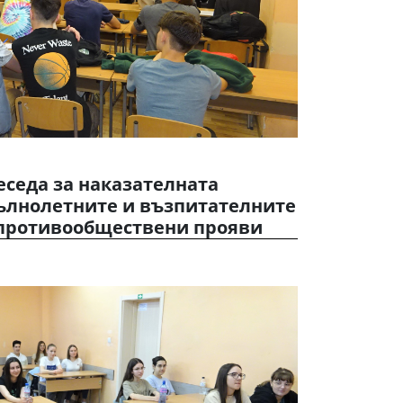
седа за наказателната
пълнолетните и възпитателните
 противообществени прояви