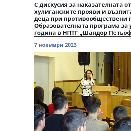
С дискусия за наказателната о
хулиганските прояви и възпит
деца при противообществени 
Образователната програма за у
година в НПТГ „Шандор Петьоф
7 ноември 2023