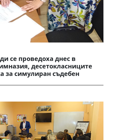
и се проведоха днес в
имназия, десетокласниците
а за симулиран съдебен