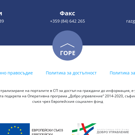
и
Факс
39
+359 (84) 642 265
razg
ГОРЕ
нно правосъдие
Политика за достъпност
Политика з
трализиране на порталите в СП за достъп на граждани до информация, е-у
а подкрепа на Оперативна програма „Добро управление“ 2014-2020, съф
съюз чрез Европейския социален фонд