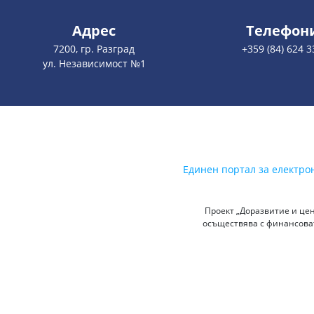
Адрес
Телефон
7200, гр. Разград
+359 (84) 624 3
ул. Независимост №1
Единен портал за електро
Проект „Доразвитие и цен
осъществява с финансоват