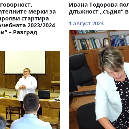
тговорност,
Ивана Тодорова пол
ателните мерки за
длъжност „съдия“ в
прояви стартира
1 август 2023
чебната 2023/2024
и“ – Разград