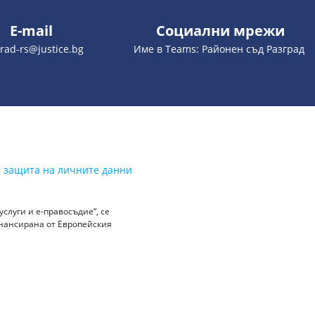
E-mail
Социални мрежи
rad-rs@justice.bg
Име в Teams: Районен съд Разград
а защита на личните данни
слуги и е-правосъдие“, се
инансирана от Европейския