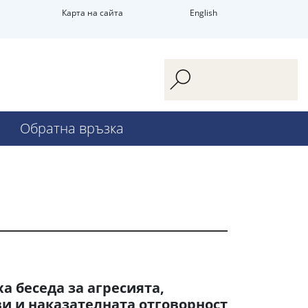
Карта на сайта
English
Обратна връзка
а беседа за агресията,
и и наказателната отговорност