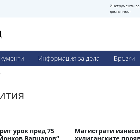
Инструменти за
достъпност
Д
кументи
Информация за дела
Връзки
я
ития
рит урок пред 75
Магистрати изнесох
Йонков Вапцаров“
хулиганските прояв