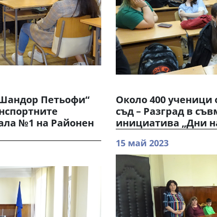
„Шандор Петьофи“
Около 400 ученици 
анспортните
съд – Разград в съ
ала №1 на Районен
инициатива „Дни н
15 май 2023