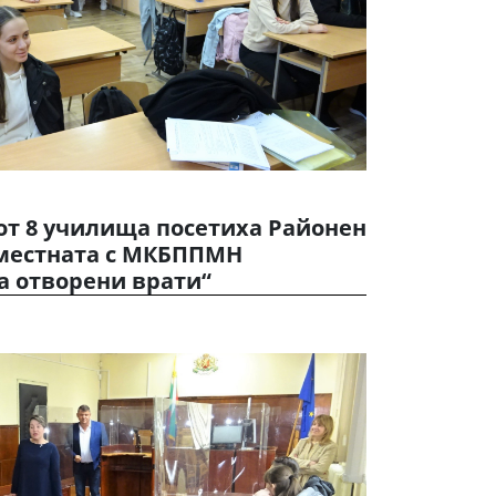
от 8 училища посетиха Районен
вместната с МКБППМН
а отворени врати“