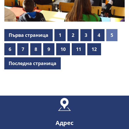
Първа страница
1
2
3
4
5
6
7
8
9
10
11
12
Последна страница
Адрес