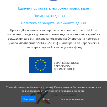
Единен портал за електронно правосъдие
Политика за достъпност
Политика за защита на личните данни
Проект „Доразвитие и централизиране на порталите в СП за
достъп на граждани до информация, е-услуги и е-правосъдие“, се
осъществява с финансовата подкрепа на Оперативна програма
„Добро управление“ 2014-2020, съфинансирана от Европейския
съюз чрез Европейския социален фонд
Този сайт използва бисквитки (cookies). Като приемете бисквитките, можете да
се възползвате от оптималното поведение на сайта.
Приемам
Отказ
Повече информация