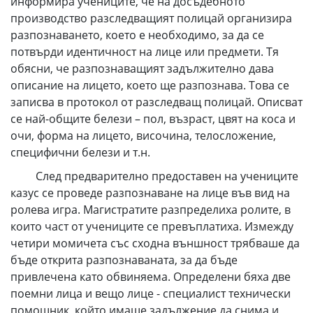
информира учениците, че на досъдебното
производство разследващият полицай организира
разпознаването, което е необходимо, за да се
потвърди идентичност на лице или предмети. Тя
обясни, че разпознаващият задължително дава
описание на лицето, което ще разпознава. Това се
записва в протокол от разследващ полицай. Описват
се най-общите белези – пол, възраст, цвят на коса и
очи, форма на лицето, височина, телосложение,
специфични белези и т.н.
След предварително предоставен на учениците
казус се проведе разпознаване на лице във вид на
ролева игра. Магистратите разпределиха ролите, в
които част от учениците се превъплатиха. Измежду
четири момичета със сходна външност трябваше да
бъде открита разпознаваната, за да бъде
привлечена като обвиняема. Определени бяха две
поемни лица и вещо лице - специалист технически
помощник, който имаше задължение да снима и