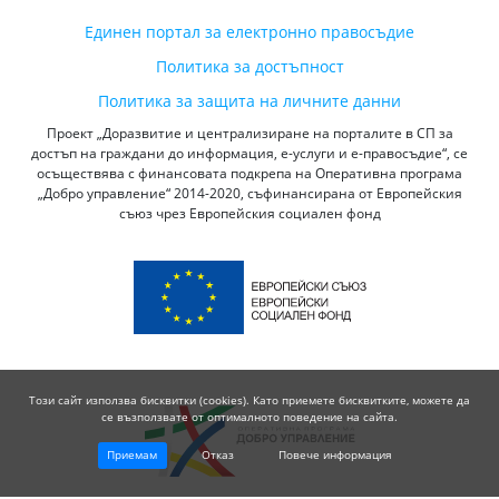
Единен портал за електронно правосъдие
Политика за достъпност
Политика за защита на личните данни
Проект „Доразвитие и централизиране на порталите в СП за
достъп на граждани до информация, е-услуги и е-правосъдие“, се
осъществява с финансовата подкрепа на Оперативна програма
„Добро управление“ 2014-2020, съфинансирана от Европейския
съюз чрез Европейския социален фонд
Този сайт използва бисквитки (cookies). Като приемете бисквитките, можете да
се възползвате от оптималното поведение на сайта.
Приемам
Отказ
Повече информация