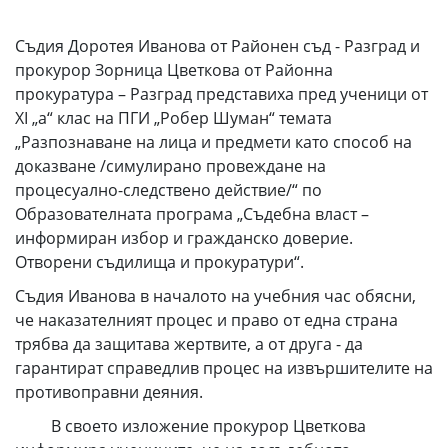
Съдия Доротея Иванова от Районен съд - Разград и
прокурор Зорница Цветкова от Районна
прокуратура – Разград представиха пред ученици от
ХІ „а“ клас на ПГИ „Робер Шуман“ темата
„Разпознаване на лица и предмети като способ на
доказване /симулирано провеждане на
процесуално-следствено действие/“ по
Образователната програма „Съдебна власт –
информиран избор и гражданско доверие.
Отворени съдилища и прокуратури“.
Съдия Иванова в началото на учебния час обясни,
че наказателният процес и право от една страна
трябва да защитава жертвите, а от друга - да
гарантират справедлив процес на извършителите на
противоправни деяния.
В своето изложение прокурор Цветкова